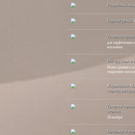
Разработка акц
Перезагрузка:
Техники прода
для парфюмерно-
магазинов
Инструктаж в 
Мини-тренинги дл
открытием магази
Управление Ма
период распро
Техники прода
период
28 ноября
Продажи и пер