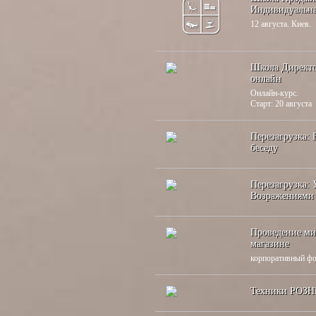
Индивидуальн
12 августа. Киев.
Школа Директо
онлайн
Онлайн-курс.
Старт: 20 августа
Перезагрузка: 
беседу
Перезагрузка:
Возражениями
Проведение ми
магазине
корпоративный ф
Техники РОЗ